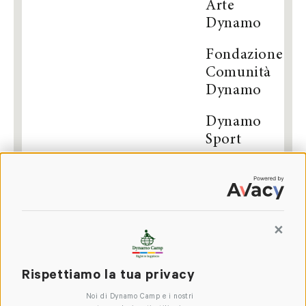
Arte
Dynamo
Fondazione
Comunità
Dynamo
Dynamo
Sport
Oasy
Dynamo
Dynamo
Contin
The
Good
Company
Rispettiamo la tua privacy
Noi di Dynamo Camp e i nostri
RiDyamo